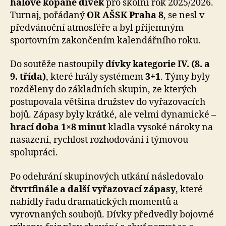
halové kopané dívek
pro školní rok 2025/2026.
Turnaj, pořádaný
OR AŠSK Praha 8
, se nesl v
předvánoční atmosféře a byl příjemným
sportovním zakončením kalendářního roku.
Do soutěže nastoupily
dívky kategorie IV. (8. a
9. třída)
, které hrály systémem
3+1
. Týmy byly
rozděleny do základních skupin, ze kterých
postupovala většina družstev do vyřazovacích
bojů. Zápasy byly krátké, ale velmi dynamické –
hrací doba 1×8 minut
kladla vysoké nároky na
nasazení, rychlost rozhodování i týmovou
spolupráci.
Po odehrání skupinových utkání následovalo
čtvrtfinále a další vyřazovací zápasy
, které
nabídly řadu dramatických momentů a
vyrovnaných soubojů. Dívky předvedly bojovné