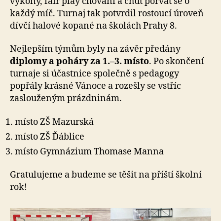
výkony, fair play chování a chuť porvat se o
každý míč. Turnaj tak potvrdil rostoucí úroveň
dívčí halové kopané na školách Prahy 8.
Nejlepším týmům byly na závěr předány
diplomy a poháry za 1.–3. místo
. Po skončení
turnaje si účastnice společně s pedagogy
popřály krásné Vánoce a rozešly se vstříc
zaslouženým prázdninám.
místo ZŠ Mazurská
místo ZŠ Ďáblice
místo Gymnázium Thomase Manna
Gratulujeme a budeme se těšit na příští školní
rok!