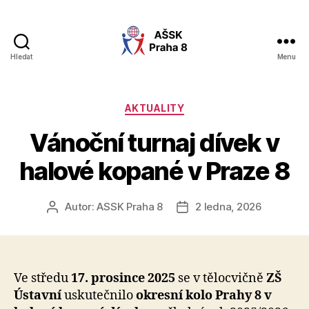
Hledat
Menu
AŠSK
Praha
8
Rubriky
AKTUALITY
Vánoční turnaj dívek v
halové kopané v Praze 8
Autor:
ASSK Praha 8
2 ledna, 2026
Autor
Datum
příspěvku
příspěvku
Ve středu
17. prosince 2025
se v tělocvičně
ZŠ
Ústavní
uskutečnilo
okresní kolo Prahy 8 v