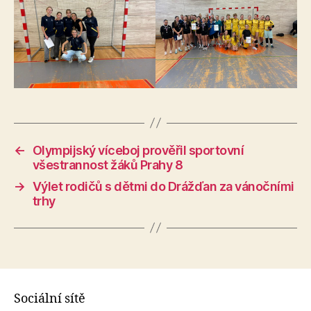
←
Olympijský víceboj prověřil sportovní
všestrannost žáků Prahy 8
→
Výlet rodičů s dětmi do Drážďan za vánočními
trhy
Sociální sítě