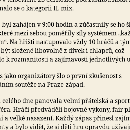
nalo se o kategorii II. mix.
 byl zahájen v 9:00 hodin a zúčastnily se ho š
které mezi sebou poměřily síly systémem „ka
“. Na hřišti nastupovalo vždy 10 hráčů a tý
být složené libovolně z dívek i chlapců, což
lo k rozmanitosti a zajímavosti jednotlivých u
s jako organizátory šlo o první zkušenost s
ním soutěže na Praze-západ.
celého dne panovala velmi přátelská a spor
éra. Hráči předváděli bojovné výkony, fair p
í a velké nasazení. Každý zápas přinesl zají
y a bylo vidět, že si děti hru opravdu užívají