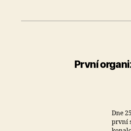
První organi
Dne 25
první 
konalo