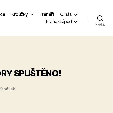
ce
Kroužky
Trenéři
O nás
Praha-západ
Hledat
ORY SPUŠTĚNO!
říspěvek