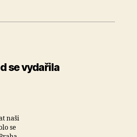
d se vydařila
at naši
olo se
 Praha