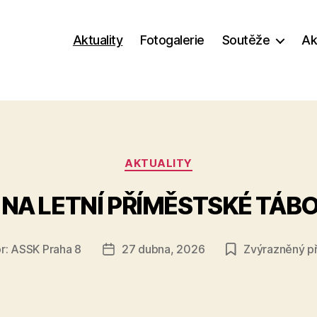
Aktuality
Fotogalerie
Soutěže
Ak
Rubriky
AKTUALITY
 NA LETNÍ PŘÍMĚSTSKÉ TÁB
r:
ASSK Praha 8
27 dubna, 2026
Zvýrazněný p
Datum
vku
příspěvku