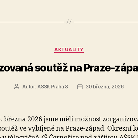
Rubriky
AKTUALITY
zovaná soutěž na Praze-zápa
Autor:
ASSK Praha 8
30 března, 2026
Autor
Datum
příspěvku
příspěvku
. března 2026 jsme měli možnost zorganizov
soutěž ve vybíjené na Praze-západ. Okresní k
 v tělocvičně ZŠ Černošice pod záštitou AŠSK