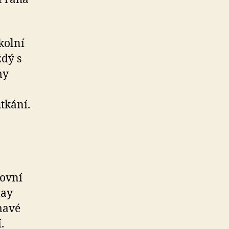
kolní
ždý s
my
tkání.
tovní
lay
mavé
.