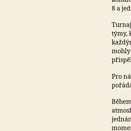
8 a jed
Turnaj
týmy, 
každým
mohly 
přispě
Pro ná
pořádá
Během 
atmosf
jednán
moment