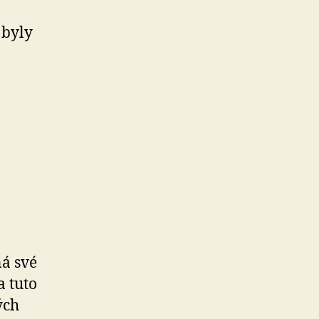
 byly
ná své
a tuto
ých