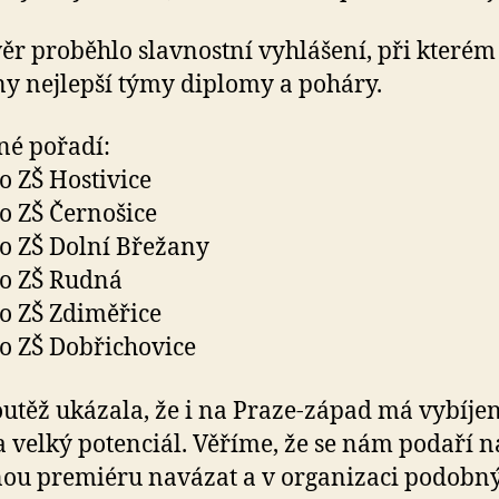
ěr proběhlo slavnostní vyhlášení, při kterém
y nejlepší týmy diplomy a poháry.
é pořadí:
to ZŠ Hostivice
to ZŠ Černošice
to ZŠ Dolní Břežany
to ZŠ Rudná
to ZŠ Zdiměřice
to ZŠ Dobřichovice
outěž ukázala, že i na Praze-západ má vybíje
a velký potenciál. Věříme, že se nám podaří n
ou premiéru navázat a v organizaci podobn