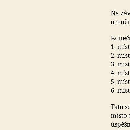
Na záv
oceněn
Konečn
1. mís
2. mís
3. mís
4. mís
5. mís
6. mís
Tato s
místo 
úspěšn