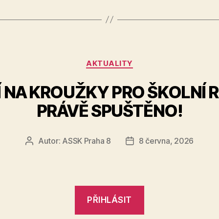
Rubriky
AKTUALITY
 NA KROUŽKY PRO ŠKOLNÍ 
PRÁVĚ SPUŠTĚNO!
Autor:
ASSK Praha 8
8 června, 2026
Autor
Datum
příspěvku
příspěvku
PŘIHLÁSIT